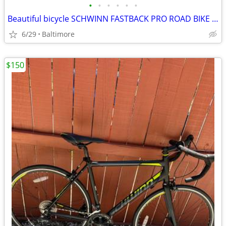
•
•
•
•
•
•
Beautiful bicycle SCHWINN FASTBACK PRO ROAD BIKE – SIZE MEDIUM 🚴‍♂️
6/29
Baltimore
$150