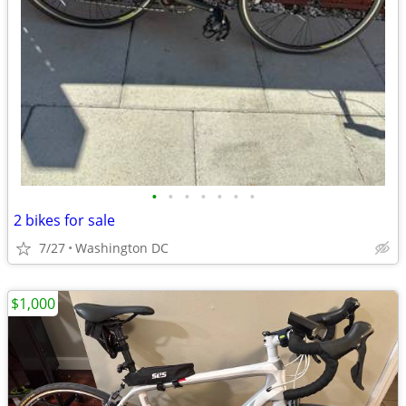
•
•
•
•
•
•
•
2 bikes for sale
7/27
Washington DC
$1,000