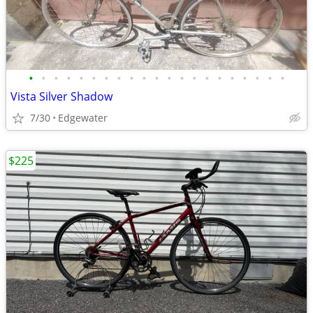
•
•
•
•
•
•
•
•
•
•
•
•
•
•
•
•
•
•
•
•
•
Vista Silver Shadow
7/30
Edgewater
$225