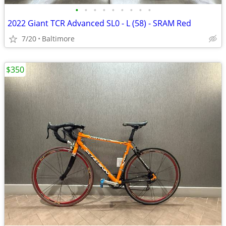
•
•
•
•
•
•
•
•
•
2022 Giant TCR Advanced SL0 - L (58) - SRAM Red
7/20
Baltimore
$350