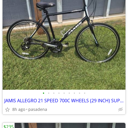
•
•
•
•
•
•
•
•
•
JAMIS ALLEGRO 21 SPEED 700C WHEELS (29 INCH) SUPER NICE
8h ago
pasadena
$235