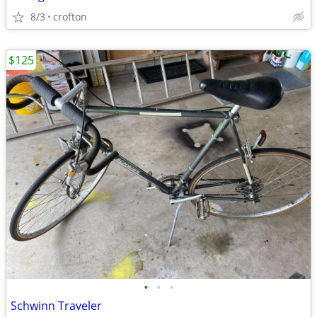
8/3
crofton
$125
•
•
•
Schwinn Traveler