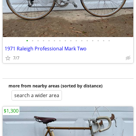
•
•
•
•
•
•
•
•
•
•
•
•
•
•
•
•
1971 Raleigh Professional Mark Two
7/7
more from nearby areas (sorted by distance)
search a wider area
$1,300