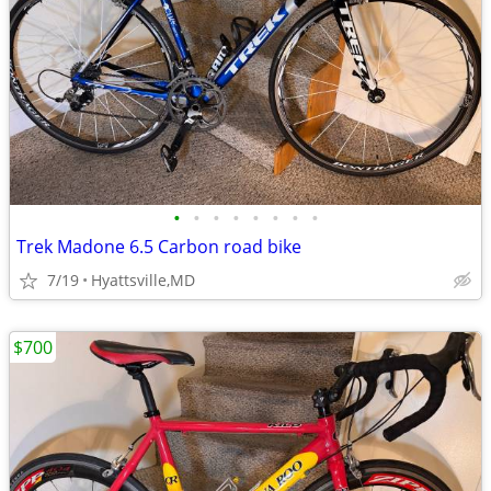
•
•
•
•
•
•
•
•
Trek Madone 6.5 Carbon road bike
7/19
Hyattsville,MD
$700