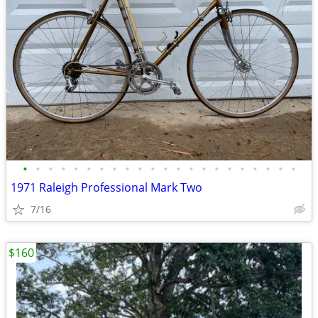
•
•
•
•
•
•
•
•
•
•
•
•
•
•
•
•
•
•
•
•
•
•
1971 Raleigh Professional Mark Two
7/16
$160