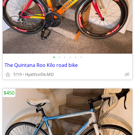
•
•
•
•
•
•
The Quintana Roo Kilo road bike
7/19
Hyattsville,MD
$450