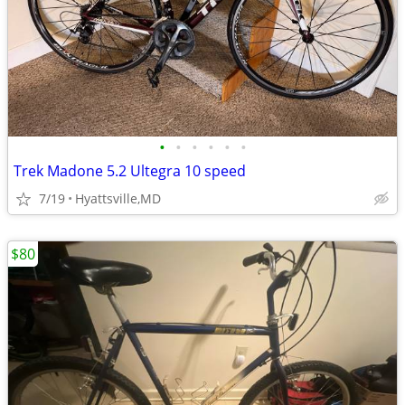
•
•
•
•
•
•
Trek Madone 5.2 Ultegra 10 speed
7/19
Hyattsville,MD
$80