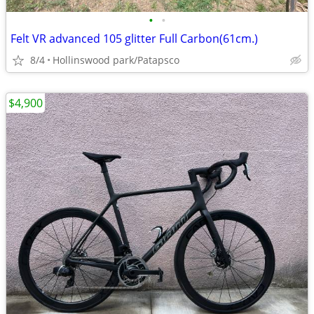
•
•
Felt VR advanced 105 glitter Full Carbon(61cm.)
8/4
Hollinswood park/Patapsco
$4,900