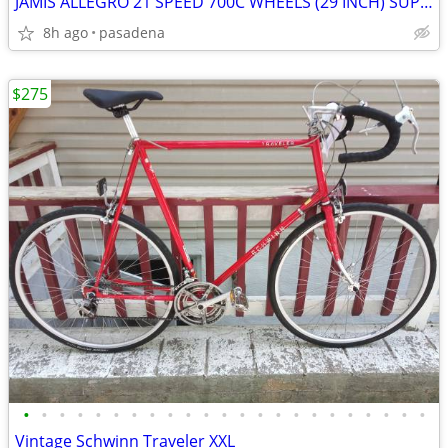
JAMIS ALLEGRO 21 SPEED 700C WHEELS (29 INCH) SUPER NICE
8h ago
pasadena
$275
•
•
•
•
•
•
•
•
•
•
•
•
•
•
•
•
•
•
•
•
•
•
•
Vintage Schwinn Traveler XXL