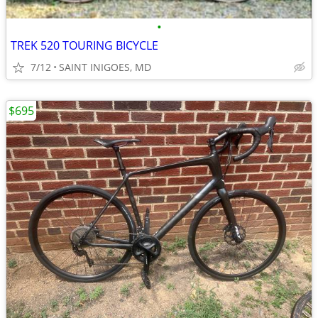
•
TREK 520 TOURING BICYCLE
7/12
SAINT INIGOES, MD
$695