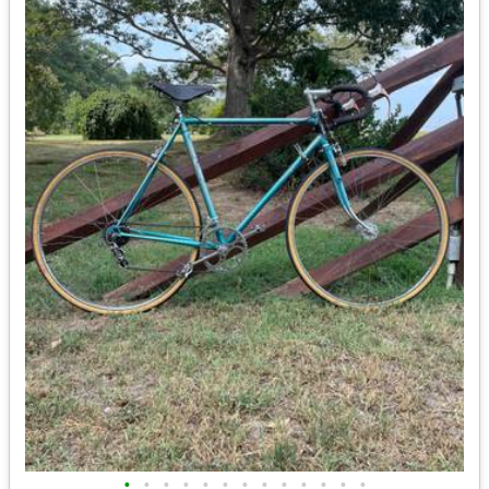
•
•
•
•
•
•
•
•
•
•
•
•
•