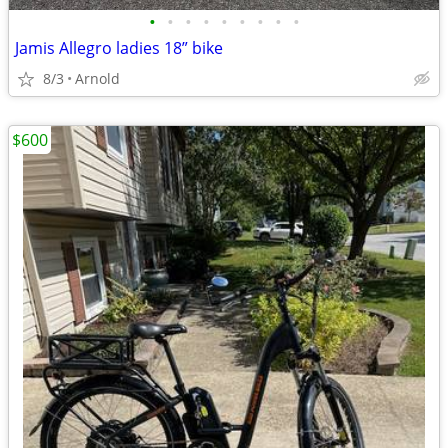
•
•
•
•
•
•
•
•
•
Jamis Allegro ladies 18” bike
8/3
Arnold
$600