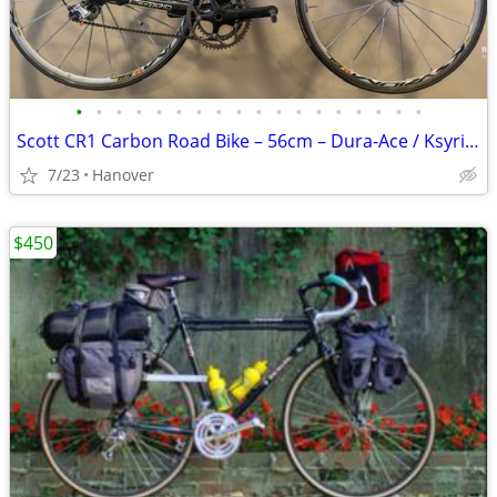
•
•
•
•
•
•
•
•
•
•
•
•
•
•
•
•
•
•
Scott CR1 Carbon Road Bike – 56cm – Dura-Ace / Ksyrium SL – Excep
7/23
Hanover
$450