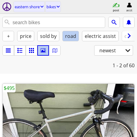
eastern shore
bikes
post
acct
+
price
sold by
road
electric assist
condi
newest
1 - 2
of 60
$495