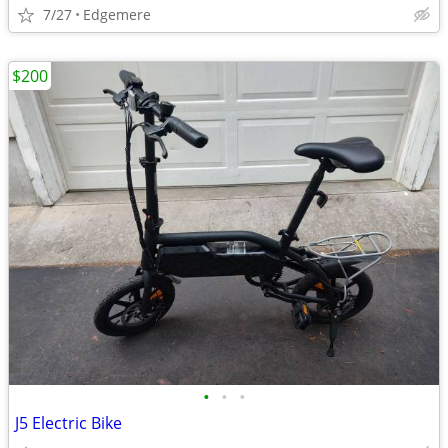
7/27
Edgemere
$200
•
•
•
J5 Electric Bike