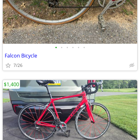
•
•
•
•
•
•
Falcon Bicycle
7/26
$1,400