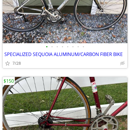
•
•
•
•
•
•
•
•
SPECIALIZED SEQUOIA ALUMINUM/CARBON FIBER BIKE
7/28
$150