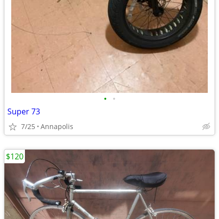
•
•
Super 73
7/25
Annapolis
$120