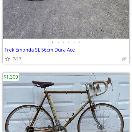
•
•
•
•
•
•
Trek Emonda SL 56cm Dura Ace
7/13
$1,300